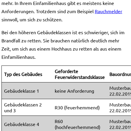
mehr. In Ihrem Einfamilienhaus gibt es meistens keine
Anforderungen. Trotzdem sind zum Beispiel
Rauchmelder
sinnvoll, um sich zu schützen.
Bei den höheren Gebäudeklassen ist es schwieriger, sich im
Brandfall zu retten. Sie brauchen natürlich deutlich mehr
Zeit, um sich aus einem Hochhaus zu retten als aus einem
Einfamilienhaus.
Geforderte
Typ des Gebäudes
Bauordnun
Feuerwiderstandsklasse
Musterba
Gebäudeklasse 1
keine Anforderung
22.02.201
Gebäudeklassen 2
Musterba
R30 (feuerhemmend)
und 3
22.02.201
R60
Musterba
Gebäudeklasse 4
(hochfeuerhemmend)
22.02.201