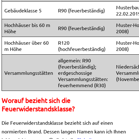
Musterba
Gebäudeklasse 5
R90 (feuerbeständig)
22.02.201
Hochhäuser bis 60 m
Muster-Hoc
R90 (feuerbeständig)
Höhe
2008)
Hochhäuser über 60
R120
Muster-Hoc
m Höhe
(hochfeuerbeständig)
2008)
allgemein: R90
(feuerbeständig);
Niedersäc
Versammlungsstätten
erdgeschossige
Versamml
Versammlungsstätten:
(Novembe
feuerhemmend (R30)
Worauf bezieht sich die
Feuerwiderstandsklasse?
Die Feuerwiderstandsklasse bezieht sich auf einen
normierten Brand. Dessen langen Namen kann ich Ihnen