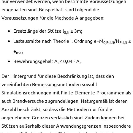
nur verwendet werden, wenn bestimmte Voraussetzungen
eingehalten sind. Beispielhaft sind folgend die
Voraussetzungen für die Methode A angegeben:
Ersatzlänge der Stütze l
≤ 3m;
0,fi
Lastausmitte nach Theorie I. Ordnung e=M
/N
≤
0,Ed,fi
Ed,fi
e
max
Bewehrungsgehalt A
≤ 0,04 ⋅ A
.
s
c
Der Hintergrund für diese Beschränkung ist, dass den
vereinfachten Bemessungsmethoden sowohl
Simulationsrechnungen mit Finite-Elemente-Programmen als
auch Brandversuche zugrundeliegen. Naturgemäß ist deren
Anzahl beschränkt, so dass die Methoden nur für die
angegebenen Grenzen verlässlich sind. Zudem können bei
Stützen außerhalb dieser Anwendungsgrenzen insbesondere