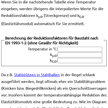
Wenn Sie in die nachstehende Tabelle eine Temperatur
eingeben, werden übrigens die interpolierten Werte für die
Reduktionsfaktoren k
(Streckgrenze) und k
y,Θ
E,Θ
(Elastizitätsmodul) automatisch für Sie ermittelt.
Berechnung der Reduktionsfaktoren für Baustahl nach
EN 1993-1-2 (ohne Gewähr für Richtigkeit)
Temperatur in °C:
k
:
y,Θ
k
:
E,Θ
Da z.B.
Stahlstützen in Stahlhallen
in der Regel schlank
ausgeführt werden, liegt oftmals eher ein Stabilitätsproblem
(Knicken bzw. Biegedrillknicken) als ein Querschnittsversagen
vor. Insofern kommt der temperaturabhängige Reduktion des
Elastizitätsmoduls eine große Bedeutung zu. Wie im Diagram