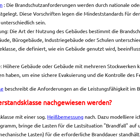
en
: Die Brandschutzanforderungen werden durch nationale oder
stgelegt. Diese Vorschriften legen die Mindeststandards für d
unterschiedlich sein.
ng: Die Art der Nutzung des Gebäudes bestimmt die Brandsc
ude, Bürogebäude, Industriegebäude oder Schulen unterschie
lasse, die definiert, wie ein Gebäude genutzt wird, beeinfluss
.
: Höhere Gebäude oder Gebäude mit mehreren Stockwerken kö
 haben, um eine sichere Evakuierung und die Kontrolle des F
se
beschreibt die Anforderungen an die Leistungsfähigkeit im Br
erstandsklasse nachgewiesen werden?
klasse mit einer sog.
Heißbemessung
nach. Dazu modelliere ic
gramm, bringe die Lasten für die Lastsituation "Brandfall" auf
echanische Lasten) für die erforderliche Branddauer standhält