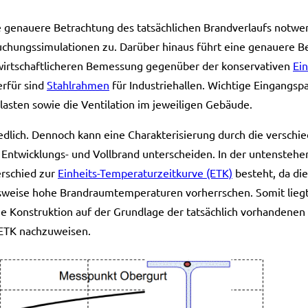
ine genauere Betrachtung des tatsächlichen Brandverlaufs notwen
uchungssimulationen zu. Darüber hinaus führt eine genauere 
 wirtschaftlicheren Bemessung gegenüber der konservativen
Ei
ierfür sind
Stahlrahmen
für Industriehallen. Wichtige Eingangsp
lasten sowie die Ventilation im jeweiligen Gebäude.
iedlich. Dennoch kann eine Charakterisierung durch die versch
ich Entwicklungs- und Vollbrand unterscheiden. In der untensteh
erschied zur
Einheits-Temperaturzeitkurve (ETK)
besteht, da di
hsweise hohe Brandraumtemperaturen vorherrschen. Somit liegt 
eine Konstruktion auf der Grundlage der tatsächlich vorhandenen
 ETK nachzuweisen.