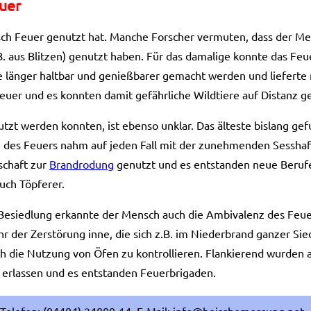
uer
sch Feuer genutzt hat. Manche Forscher vermuten, dass der Me
. aus Blitzen) genutzt haben. Für das damalige konnte das Feuer 
 länger haltbar und genießbarer gemacht werden und lieferte 
er und es konnten damit gefährliche Wildtiere auf Distanz g
zt werden konnten, ist ebenso unklar. Das älteste bislang gef
g des Feuers nahm auf jeden Fall mit der zunehmenden Sesshaf
schaft zur
Brandrodung
genutzt und es entstanden neue Berufe
uch Töpferer.
esiedlung erkannte der Mensch auch die Ambivalenz des Feuer
r der Zerstörung inne, die sich z.B. im Niederbrand ganzer Si
ch die Nutzung von Öfen zu kontrollieren. Flankierend wurden 
erlassen und es entstanden Feuerbrigaden.