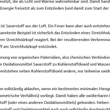
esetzt, die als Licht und Wärme wahrnehmbar sind. Damit hande
Energie freisetzt als zum Entzünden (und damit zum Start der
 ist Sauerstoff aus der Luft. Ein Feuer kann aber auch entstehe
annteste Beispiel ist sicherlich das Entzünden eines Streichho
m Streichholzkopf reagiert. Bei der resultierenden Verbrennun
ff am Streichholzkopf entzündet.
nung von organischen Materialien, also chemischen Verbindung
m Oxidationsmittel Sauerstoff zu Kohlenstoffdioxid und Wasser
 entstehen neben Kohlenstoffdioxid andere, nur teilweise oxidie
n vollständig ablaufen, wenn ein bestimmtes minimales Menge
iometrische Verhältnis) vorliegt. Damit haben alle oxidierbaren
off (oder eines anderen Oxidationsmittels) gebunden. Neben 
toff und Oxidationsmittel auch noch vollständig durchmischt 